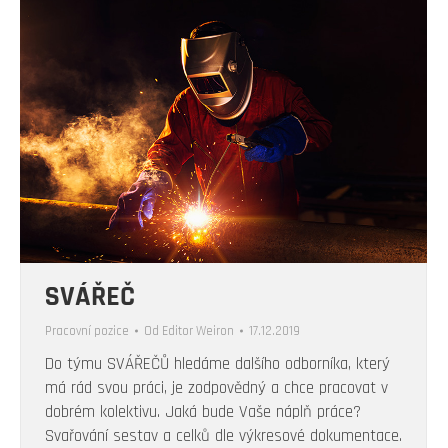
SVÁŘEČ
Pracovní pozice
Od
Editor Weiron
17.12.2019
Do týmu SVÁŘEČŮ hledáme dalšího odborníka, který
má rád svou práci, je zodpovědný a chce pracovat v
dobrém kolektivu. Jaká bude Vaše náplň práce?
Svařování sestav a celků dle výkresové dokumentace.