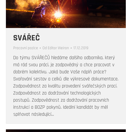
SVÁŘEČ
Pracovní pozice
Od
Editor Weiron
17.12.2019
Do týmu SVÁŘEČŮ hledáme dalšího odborníka, který
má rád svou práci, je zodpovědný a chce pracovat v
dobrém kolektivu. Jaká bude Vaše náplň práce?
Svařování sestav a celků dle výkresové dokumentace.
Zodpovědnost za kvalitu provedení svářečských prací.
Zodpovědnost za dodržování technologických
postupů. Zodpovědnost za dodržování pracovních
instrukcí a BOZP pokynů. Ideální kandidát by měl
splňovat následující…